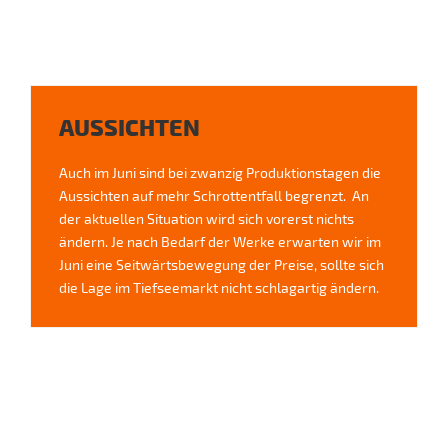
AUSSICHTEN
Auch im Juni sind bei zwanzig Produktionstagen die
Aussichten auf mehr Schrottentfall begrenzt. An
der aktuellen Situation wird sich vorerst nichts
ändern. Je nach Bedarf der Werke erwarten wir im
Juni eine Seitwärtsbewegung der Preise, sollte sich
die Lage im Tiefseemarkt nicht schlagartig ändern.