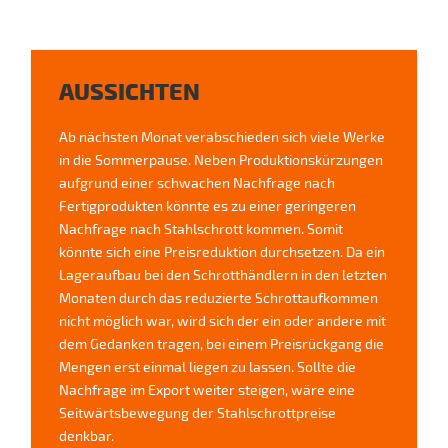
AUSSICHTEN
Ab nächsten Monat verabschieden sich viele Werke
in die Sommerpause. Neben Produktionskürzungen
aufgrund einer schwachen Nachfrage nach
Fertigprodukten könnte es zu einer geringeren
Nachfrage nach Stahlschrott kommen. Somit
könnte sich eine Preisreduktion durchsetzen. Da ein
Lageraufbau bei den Schrotthändlern in den letzten
Monaten durch das reduzierte Schrottaufkommen
nicht möglich war, wird sich der ein oder andere mit
dem Gedanken tragen, bei einem Preisrückgang die
Mengen erst einmal liegen zu lassen. Sollte die
Nachfrage im Export weiter steigen, wäre eine
Seitwärtsbewegung der Stahlschrottpreise
denkbar.