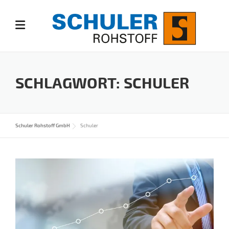
Skip
to
content
SCHLAGWORT:
SCHULER
Schuler Rohstoff GmbH
Schuler