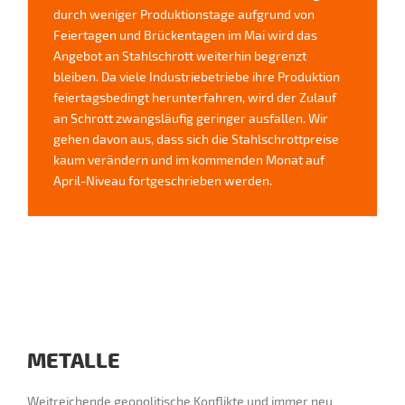
durch weniger Produktionstage aufgrund von
Feiertagen und Brückentagen im Mai wird das
Angebot an Stahlschrott weiterhin begrenzt
bleiben. Da viele Industriebetriebe ihre Produktion
feiertagsbedingt herunterfahren, wird der Zulauf
an Schrott zwangsläufig geringer ausfallen. Wir
gehen davon aus, dass sich die Stahlschrottpreise
kaum verändern und im kommenden Monat auf
April-Niveau fortgeschrieben werden.
METALLE
Weitreichende geopolitische Konflikte und immer neu