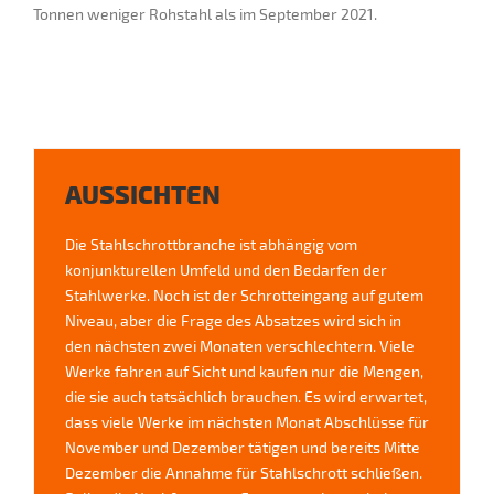
Tonnen weniger Rohstahl als im September 2021.
AUSSICHTEN
Die Stahlschrottbranche ist abhängig vom
konjunkturellen Umfeld und den Bedarfen der
Stahlwerke. Noch ist der Schrotteingang auf gutem
Niveau, aber die Frage des Absatzes wird sich in
den nächsten zwei Monaten verschlechtern. Viele
Werke fahren auf Sicht und kaufen nur die Mengen,
die sie auch tatsächlich brauchen. Es wird erwartet,
dass viele Werke im nächsten Monat Abschlüsse für
November und Dezember tätigen und bereits Mitte
Dezember die Annahme für Stahlschrott schließen.