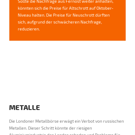
Sollte die Nachfrage aus Fernost weiter anhalten,
könnten sich die Preise für Altschrott auf Oktober-
Niveau halten. Die Preise für Neuschrott dürften
sich, aufgrund der schwächeren Nachfrage,
reduzieren.
METALLE
Die Londoner Metallbörse erwägt ein Verbot von russischen
Metallen. Dieser Schritt könnte der riesigen
Aluminiumindustrie des Landes schaden und Probleme für