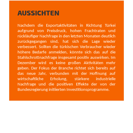
AUSSICHTEN
Nachdem die Exportaktivitäten in Richtung Türkei
aufgrund von Preisdruck, hohen Frachtraten und
rückläufiger Nachfrage in den letzten Monaten deutlich
zurückgegangen sind, hat sich die Lage wieder
verbessert. Sollten die türkischen Verbraucher wieder
höhere Bedarfe anmelden, könnte sich das auf die
Stahlschrottnachfrage insgesamt positiv auswirken. Im
Dezember wird es keine großen Aktivitäten mehr
geben. Der Fokus der Branche richtet sich bereits auf
das neue Jahr, verbunden mit der Hoffnung auf
wirtschaftliche Erholung, stärkere industrielle
Nachfrage und die positiven Effekte der von der
Bundesregierung initiierten Investitionsprogramme.