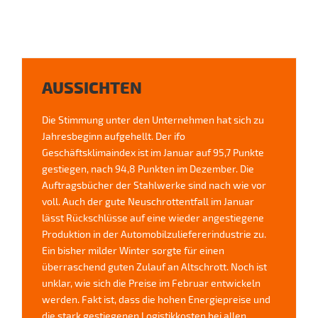
AUSSICHTEN
Die Stimmung unter den Unternehmen hat sich zu
Jahresbeginn aufgehellt. Der ifo
Geschäftsklimaindex ist im Januar auf 95,7 Punkte
gestiegen, nach 94,8 Punkten im Dezember. Die
Auftragsbücher der Stahlwerke sind nach wie vor
voll. Auch der gute Neuschrottentfall im Januar
lässt Rückschlüsse auf eine wieder angestiegene
Produktion in der Automobilzuliefererindustrie zu.
Ein bisher milder Winter sorgte für einen
überraschend guten Zulauf an Altschrott. Noch ist
unklar, wie sich die Preise im Februar entwickeln
werden. Fakt ist, dass die hohen Energiepreise und
die stark gestiegenen Logistikkosten bei allen