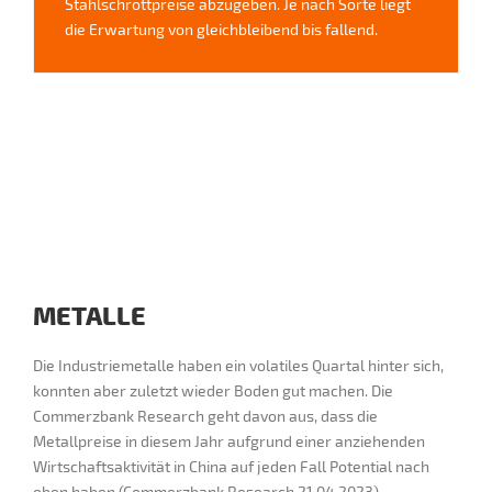
Stahlschrottpreise abzugeben. Je nach Sorte liegt
die Erwartung von gleichbleibend bis fallend.
METALLE
Die Industriemetalle haben ein volatiles Quartal hinter sich,
konnten aber zuletzt wieder Boden gut machen. Die
Commerzbank Research geht davon aus, dass die
Metallpreise in diesem Jahr aufgrund einer anziehenden
Wirtschaftsaktivität in China auf jeden Fall Potential nach
oben haben (Commerzbank Research 21.04.2023).