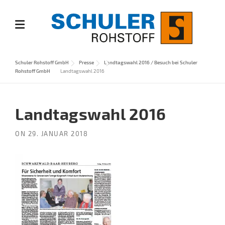
Skip
to
content
Schuler Rohstoff GmbH
Presse
Landtagswahl 2016 / Besuch bei Schuler
Rohstoff GmbH
Landtagswahl 2016
Landtagswahl 2016
ON
29. JANUAR 2018