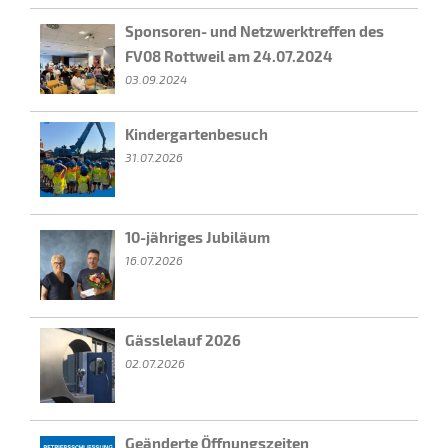
a
Sponsoren- und Netzwerktreffen des
FV08 Rottweil am 24.07.2024
v
03.09.2024
i
Kindergartenbesuch
g
31.07.2026
a
t
10-jähriges Jubiläum
i
16.07.2026
o
n
Gässlelauf 2026
02.07.2026
Geänderte Öffnungszeiten