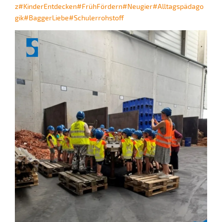
z
#KinderEntdecken
#FrühFördern
#Neugier
#Alltagspädago
gik
#BaggerLiebe
#Schulerrohstoff