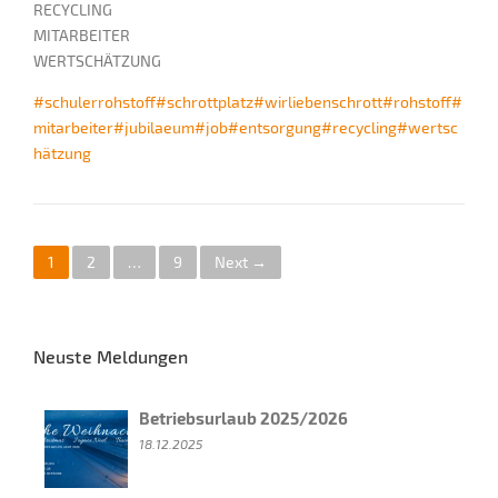
RECYCLING
MITARBEITER
WERTSCHÄTZUNG
#schulerrohstoff
#schrottplatz
#wirliebenschrott
#rohstoff
#
mitarbeiter
#jubilaeum
#job
#entsorgung
#recycling
#wertsc
hätzung
P
1
2
…
9
Next →
o
s
Neuste Meldungen
t
Betriebsurlaub 2025/2026
s
18.12.2025
n