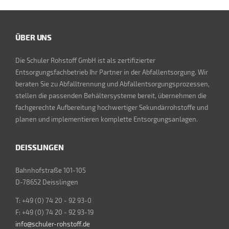
ÜBER UNS
Die Schuler Rohstoff GmbH ist als zertifizierter
Entsorgungsfachbetrieb Ihr Partner in der Abfallentsorgung. Wir
beraten Sie zu Abfalltrennung und Abfallentsorgungsprozessen,
stellen die passenden Behältersysteme bereit, übernehmen die
fachgerechte Aufbereitung hochwertiger Sekundärrohstoffe und
planen und implementieren komplette Entsorgungsanlagen.
DEISSLINGEN
Bahnhofstraße 101-105
D-78652 Deisslingen
T: +49 (0) 74 20 - 92 93-0
F: +49 (0) 74 20 - 92 93-19
info@schuler-rohstoff.de