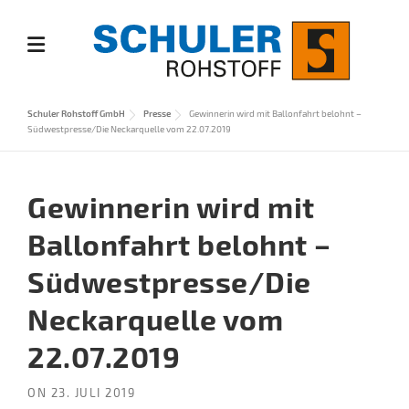
Skip
to
content
Schuler Rohstoff GmbH
Presse
Gewinnerin wird mit Ballonfahrt belohnt –
Südwestpresse/Die Neckarquelle vom 22.07.2019
Gewinnerin wird mit
Ballonfahrt belohnt –
Südwestpresse/Die
Neckarquelle vom
22.07.2019
ON
23. JULI 2019