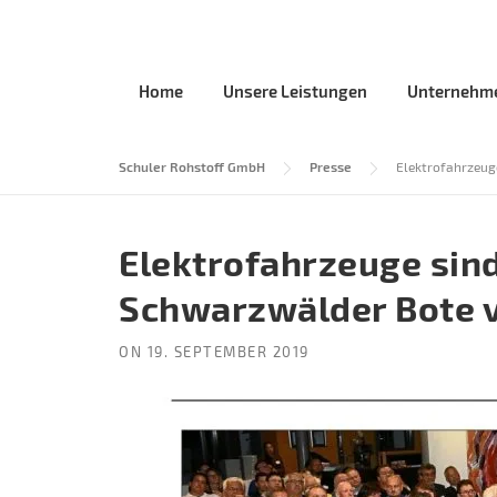
Skip
to
content
Home
Unsere Leistungen
Unternehm
Schuler Rohstoff GmbH
Presse
Elektrofahrzeug
Elektrofahrzeuge sin
Schwarzwälder Bote 
ON
19. SEPTEMBER 2019