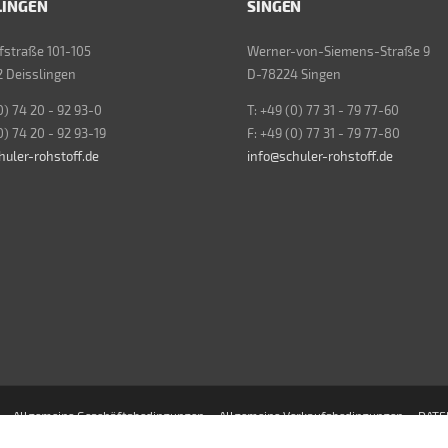
LINGEN
SINGEN
straße 101-105
Werner-von-Siemens-Straße 9
 Deisslingen
D-78224 Singen
0) 74 20 - 92 93-0
T: +49 (0) 77 31 - 79 77-60
0) 74 20 - 92 93-19
F: +49 (0) 77 31 - 79 77-80
huler-rohstoff.de
info@schuler-rohstoff.de
Allgemeine Geschäftsbedingungen
Allgemeine Verkaufsbedingungen
DATE