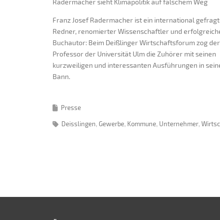
Radermacher sieht Klimapolitik auf falschem Weg
Franz Josef Radermacher ist ein international gefrag
Redner, renomierter Wissenschaftler und erfolgreich
Buchautor: Beim Deißlinger Wirtschaftsforum zog der
Professor der Universität Ulm die Zuhörer mit seinen
kurzweiligen und interessanten Ausführungen in sein
Bann.
Presse
Deisslingen
Gewerbe
Kommune
Unternehmer
Wirts