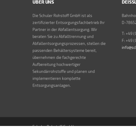
ÜBER UNS
DEISS
Die Schuler Rohstoff GmbH ist als
Bahnhof
zertifizierter Entsorgungsfachbetrieb Ihr
D-78652
Partner in der Abfallentsorgung. Wir
T: +49 (
beraten Sie zu Abfalltrennung und
F: +49 (
Abfallentsorgungsprozessen, stellen die
info@sc
passenden Behältersysteme bereit,
übernehmen die fachgerechte
Aufbereitung hochwertiger
Sekundärrohstoffe und planen und
implementieren komplette
Entsorgungsanlagen.
Schuler Rohstoff GmbH