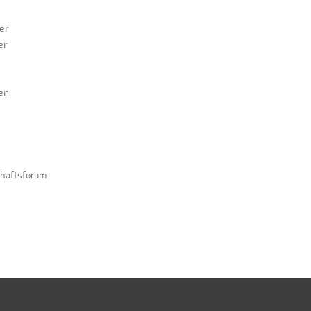
ter
er
en
chaftsforum