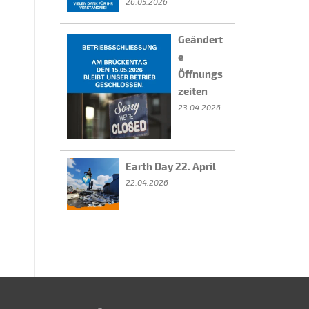
26.05.2026
Geändert
e
Öffnungs
zeiten
23.04.2026
Earth Day 22. April
22.04.2026