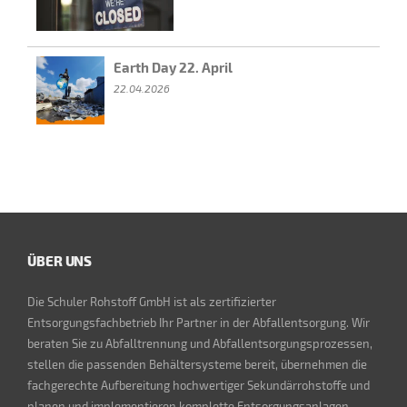
Earth Day 22. April
22.04.2026
ÜBER UNS
Die Schuler Rohstoff GmbH ist als zertifizierter
Entsorgungsfachbetrieb Ihr Partner in der Abfallentsorgung. Wir
beraten Sie zu Abfalltrennung und Abfallentsorgungsprozessen,
stellen die passenden Behältersysteme bereit, übernehmen die
fachgerechte Aufbereitung hochwertiger Sekundärrohstoffe und
planen und implementieren komplette Entsorgungsanlagen.