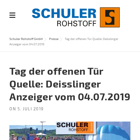
Skip
to
content
Schuler Rohstoff GmbH
Presse
Tag der offenen Tür Quelle: Deisslinger
Anzeiger vom 04.07.2019
Tag der offenen Tür
Quelle: Deisslinger
Anzeiger vom 04.07.2019
ON
5. JULI 2019