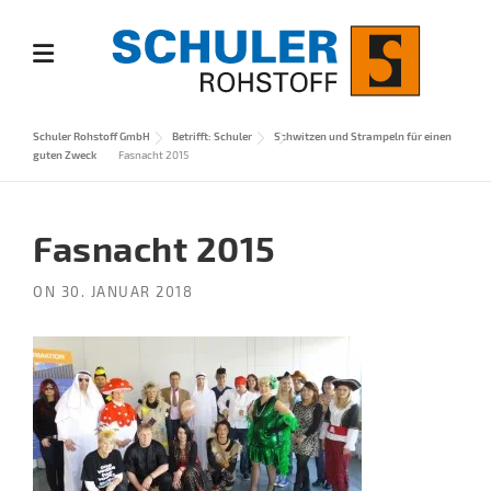
Skip
to
content
Schuler Rohstoff GmbH
Betrifft: Schuler
Schwitzen und Strampeln für einen
guten Zweck
Fasnacht 2015
Fasnacht 2015
ON
30. JANUAR 2018