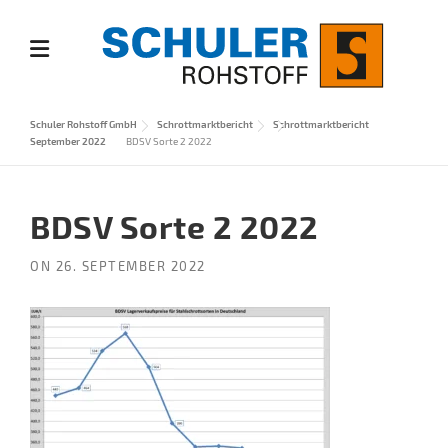
Skip
to
content
Schuler Rohstoff GmbH
Schrottmarktbericht
Schrottmarktbericht
September 2022
BDSV Sorte 2 2022
BDSV Sorte 2 2022
ON
26. SEPTEMBER 2022