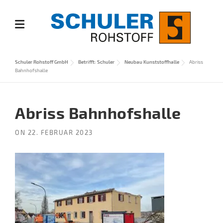
Skip
to
content
Schuler Rohstoff GmbH
Betrifft: Schuler
Neubau Kunststoffhalle
Abriss
Bahnhofshalle
Abriss Bahnhofshalle
ON
22. FEBRUAR 2023