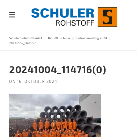
Skip
to
content
Schuler Rohstoff GmbH
Betrifft: Schuler
Betriebsausflug 2024
20241004_114716(0)
20241004_114716(0)
ON
16. OKTOBER 2024