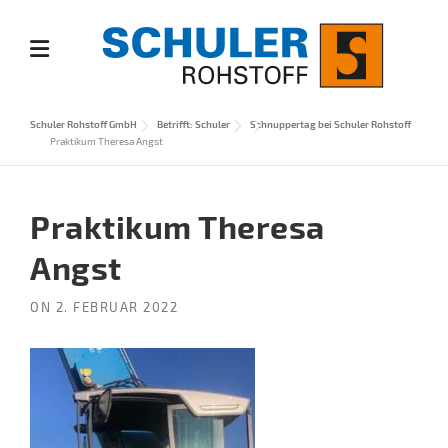
Skip
to
content
Schuler Rohstoff GmbH
Betrifft: Schuler
Schnuppertag bei Schuler Rohstoff
Praktikum Theresa Angst
Praktikum Theresa
Angst
ON
2. FEBRUAR 2022