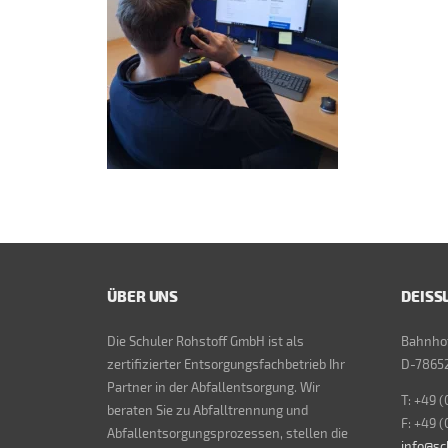
ÜBER UNS
DEISS
Die Schuler Rohstoff GmbH ist als
Bahnhof
zertifizierter Entsorgungsfachbetrieb Ihr
D-78652
Partner in der Abfallentsorgung. Wir
T: +49 (
beraten Sie zu Abfalltrennung und
F: +49 (
Abfallentsorgungsprozessen, stellen die
info@sc