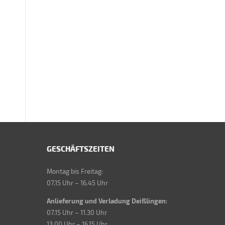
GESCHÄFTSZEITEN
Montag bis Freitag:
07.15 Uhr – 16.45 Uhr
Anlieferung und Verladung Deißlingen:
07.15 Uhr – 11.30 Uhr
13.00 Uhr – 16.15 Uhr