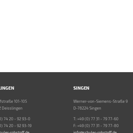
LINGEN
SINGEN
straße 101-105
Werner-von-Siemens-Straße 9
 Deisslingen
D-78224 Singen
0) 74 20 - 92 93-0
T: +49 (0) 77 31 - 79 77-60
0) 74 20 - 92 93-19
F: +49 (0) 77 31 - 79 77-80
huler-rohstoff.de
info@schuler-rohstoff.de