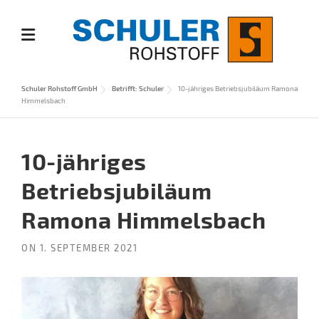
Skip
to
content
Schuler Rohstoff GmbH
Betrifft: Schuler
10-jähriges Betriebsjubiläum Ramona
Himmelsbach
10-jähriges
Betriebsjubiläum
Ramona Himmelsbach
ON
1. SEPTEMBER 2021