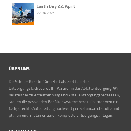
Earth Day 22. April
22.04.2026
ÜBER UNS
Die Schuler Rohstoff GmbH ist als zertifizierter
Entsorgungsfachbetrieb Ihr Partner in der Abfallentsorgung. Wir
beraten Sie zu Abfalltrennung und Abfallentsorgungsprozessen,
stellen die passenden Behältersysteme bereit, übernehmen die
fachgerechte Aufbereitung hochwertiger Sekundärrohstoffe und
planen und implementieren komplette Entsorgungsanlagen.