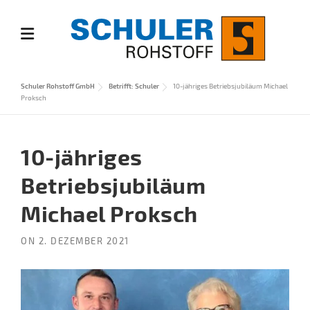
Skip
to
content
Schuler Rohstoff GmbH
Betrifft: Schuler
10-jähriges Betriebsjubiläum Michael
Proksch
10-jähriges
Betriebsjubiläum
Michael Proksch
ON
2. DEZEMBER 2021