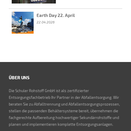
Earth Day 22. April
22.04.2026
ÜBER UNS
Die Schuler Rohstoff GmbH ist als zertifizierter
Entsorgungsfachbetrieb Ihr Partner in der Abfallentsorgung. Wir
beraten Sie zu Abfalltrennung und Abfallentsorgungsprozessen,
stellen die passenden Behältersysteme bereit, übernehmen die
fachgerechte Aufbereitung hochwertiger Sekundärrohstoffe und
planen und implementieren komplette Entsorgungsanlagen.