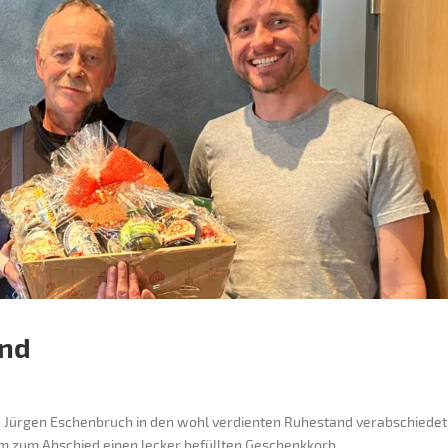
and
n Jürgen Eschenbruch in den wohl verdienten Ruhestand verabschiedet
n Ihm zum Abschied einen lecker befüllten Geschenkkorb.