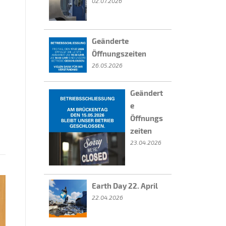
02.07.2026
Geänderte
Öffnungszeiten
26.05.2026
Geändert
e
Öffnungs
zeiten
23.04.2026
Earth Day 22. April
22.04.2026