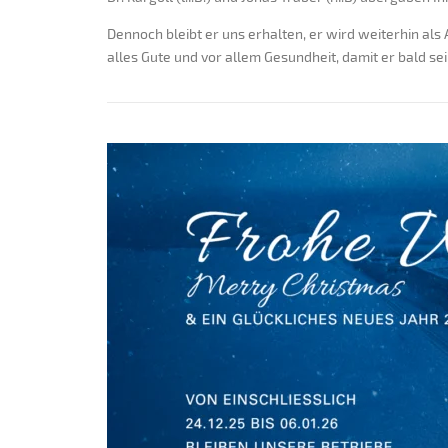
Dennoch bleibt er uns erhalten, er wird weiterhin als 
alles Gute und vor allem Gesundheit, damit er bald s