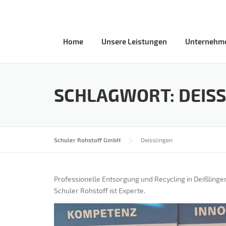
Skip
to
content
Home
Unsere Leistungen
Unternehm
SCHLAGWORT:
DEIS
Schuler Rohstoff GmbH
Deisslingen
Professionelle Entsorgung und Recycling in Deißlinge
Schuler Rohstoff ist Experte.