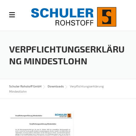
Skip
to
content
VERPFLICHTUNGSERKLÄRU
NG MINDESTLOHN
Schuler Rohstoff GmbH
Downloads
Verpflichtungserklärung
Mindestlohn