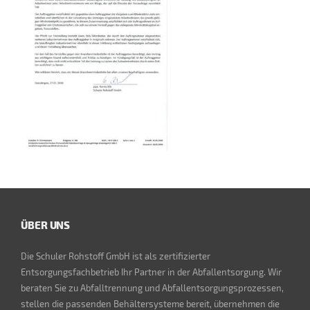
ÜBER UNS
Die Schuler Rohstoff GmbH ist als zertifizierter
Entsorgungsfachbetrieb Ihr Partner in der Abfallentsorgung. Wir
beraten Sie zu Abfalltrennung und Abfallentsorgungsprozessen,
stellen die passenden Behältersysteme bereit, übernehmen die