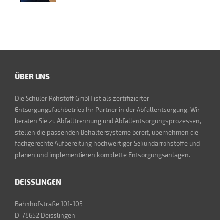
ÜBER UNS
Die Schuler Rohstoff GmbH ist als zertifizierter
Entsorgungsfachbetrieb Ihr Partner in der Abfallentsorgung. Wir
beraten Sie zu Abfalltrennung und Abfallentsorgungsprozessen,
stellen die passenden Behältersysteme bereit, übernehmen die
fachgerechte Aufbereitung hochwertiger Sekundärrohstoffe und
planen und implementieren komplette Entsorgungsanlagen.
DEISSLINGEN
Bahnhofstraße 101-105
D-78652 Deisslingen