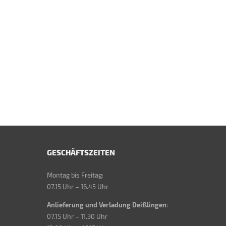
GESCHÄFTSZEITEN
Montag bis Freitag:
07.15 Uhr – 16.45 Uhr
Anlieferung und Verladung Deißlingen:
07.15 Uhr – 11.30 Uhr