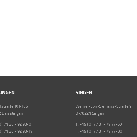
LINGEN
SINGEN
straße 101-105
Werner-von-Siemens-Straße 9
 Deisslingen
D-78224 Singen
0) 74 20 - 92 93-0
T: +49 (0) 77 31 - 79 77-60
0) 74 20 - 92 93-19
F: +49 (0) 77 31 - 79 77-80