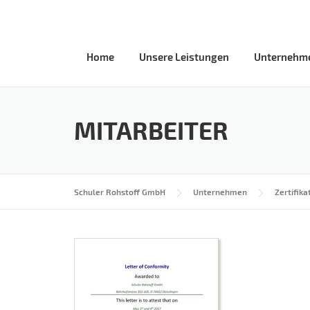
Skip
to
content
Home
Unsere Leistungen
Unternehm
MITARBEITER
Schuler Rohstoff GmbH
Unternehmen
Zertifika