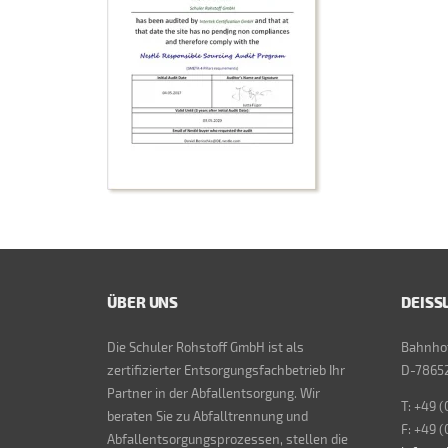
ÜBER UNS
DEISS
Die Schuler Rohstoff GmbH ist als
Bahnhof
zertifizierter Entsorgungsfachbetrieb Ihr
D-78652
Partner in der Abfallentsorgung. Wir
T: +49 (
beraten Sie zu Abfalltrennung und
F: +49 (
Abfallentsorgungsprozessen, stellen die