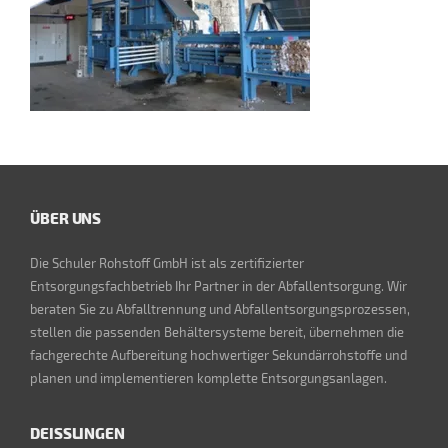
ÜBER UNS
Die Schuler Rohstoff GmbH ist als zertifizierter
Entsorgungsfachbetrieb Ihr Partner in der Abfallentsorgung. Wir
beraten Sie zu Abfalltrennung und Abfallentsorgungsprozessen,
stellen die passenden Behältersysteme bereit, übernehmen die
fachgerechte Aufbereitung hochwertiger Sekundärrohstoffe und
planen und implementieren komplette Entsorgungsanlagen.
DEISSLINGEN