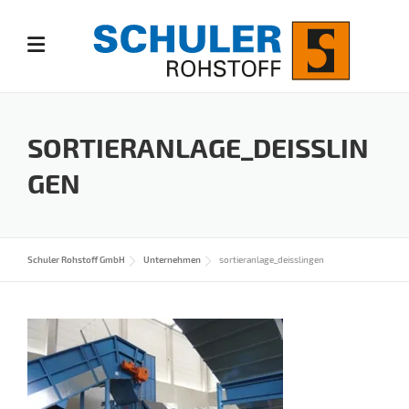
Skip
to
content
SORTIERANLAGE_DEISSLIN
GEN
Schuler Rohstoff GmbH
Unternehmen
sortieranlage_deisslingen