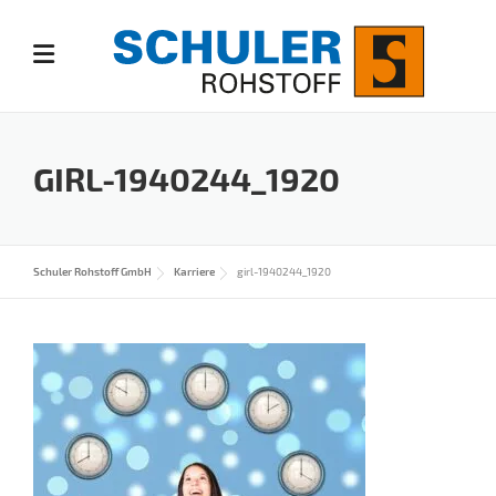
Skip
to
content
GIRL-1940244_1920
Schuler Rohstoff GmbH
Karriere
girl-1940244_1920