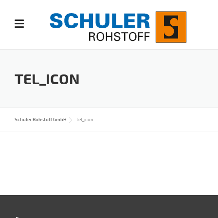
Skip
to
content
TEL_ICON
Schuler Rohstoff GmbH
tel_icon