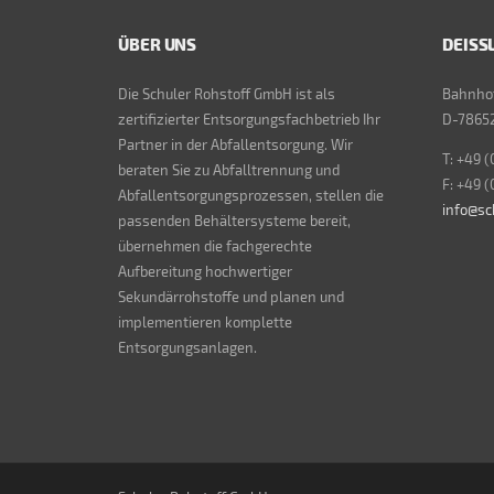
ÜBER UNS
DEISS
Die Schuler Rohstoff GmbH ist als
Bahnhof
zertifizierter Entsorgungsfachbetrieb Ihr
D-78652
Partner in der Abfallentsorgung. Wir
T: +49 (
beraten Sie zu Abfalltrennung und
F: +49 (
Abfallentsorgungsprozessen, stellen die
info@sc
passenden Behältersysteme bereit,
übernehmen die fachgerechte
Aufbereitung hochwertiger
Sekundärrohstoffe und planen und
implementieren komplette
Entsorgungsanlagen.