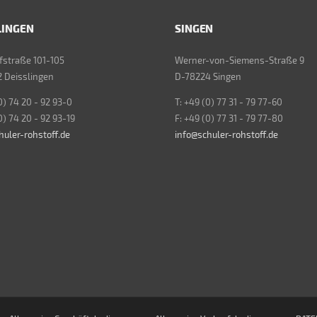
LINGEN
SINGEN
straße 101-105
Werner-von-Siemens-Straße 9
 Deisslingen
D-78224 Singen
0) 74 20 - 92 93-0
T: +49 (0) 77 31 - 79 77-60
0) 74 20 - 92 93-19
F: +49 (0) 77 31 - 79 77-80
huler-rohstoff.de
info@schuler-rohstoff.de