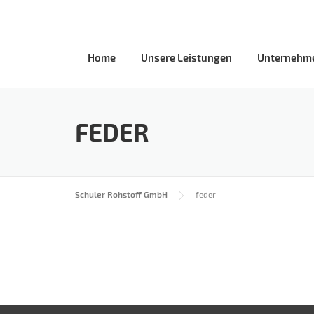
Skip
to
content
Home
Unsere Leistungen
Unternehm
FEDER
Schuler Rohstoff GmbH
feder