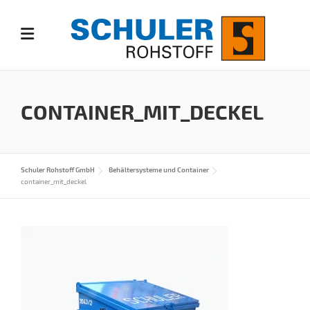
Skip
to
content
CONTAINER_MIT_DECKEL
Schuler Rohstoff GmbH
Behältersysteme und Container
container_mit_deckel