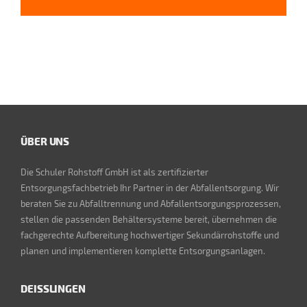
ÜBER UNS
Die Schuler Rohstoff GmbH ist als zertifizierter
Entsorgungsfachbetrieb Ihr Partner in der Abfallentsorgung. Wir
beraten Sie zu Abfalltrennung und Abfallentsorgungsprozessen,
stellen die passenden Behältersysteme bereit, übernehmen die
fachgerechte Aufbereitung hochwertiger Sekundärrohstoffe und
planen und implementieren komplette Entsorgungsanlagen.
DEISSLINGEN