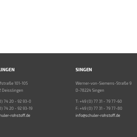
LINGEN
SINGEN
straße 101-105
Werner-von-Siemens-Straße 9
 Deisslingen
D-78224 Singen
0) 74 20 - 92 93-0
T: +49 (0) 77 31 - 79 77-60
0) 74 20 - 92 93-19
F: +49 (0) 77 31 - 79 77-80
huler-rohstoff.de
info@schuler-rohstoff.de