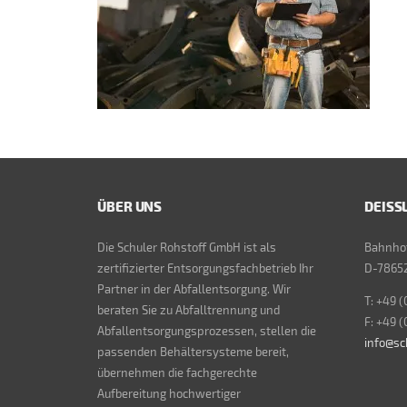
ÜBER UNS
DEISS
Die Schuler Rohstoff GmbH ist als
Bahnhof
zertifizierter Entsorgungsfachbetrieb Ihr
D-78652
Partner in der Abfallentsorgung. Wir
T: +49 (
beraten Sie zu Abfalltrennung und
F: +49 (
Abfallentsorgungsprozessen, stellen die
info@sc
passenden Behältersysteme bereit,
übernehmen die fachgerechte
Aufbereitung hochwertiger