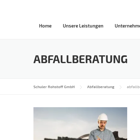
Skip
to
content
Home
Unsere Leistungen
Unternehm
ABFALLBERATUNG
Schuler Rohstoff GmbH
Abfallberatung
abfall